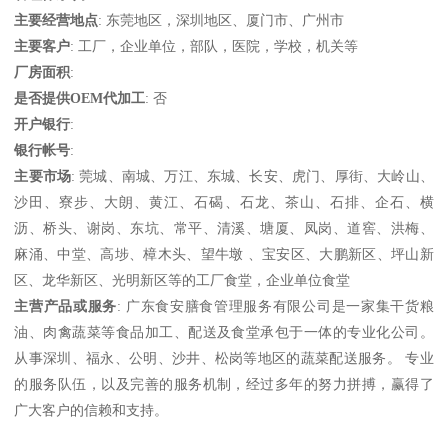
主要经营地点
: 东莞地区，深圳地区、厦门市、广州市
主要客户
: 工厂，企业单位，部队，医院，学校，机关等
厂房面积
:
是否提供OEM代加工
: 否
开户银行
:
银行帐号
:
主要市场
: 莞城、南城、万江、东城、长安、虎门、厚街、大岭山、
沙田、寮步、大朗、黄江、石碣、石龙、茶山、石排、企石、横
沥、桥头、谢岗、东坑、常平、清溪、塘厦、凤岗、道窖、洪梅、
麻涌、中堂、高埗、樟木头、望牛墩 、宝安区、大鹏新区、坪山新
区、龙华新区、光明新区等的工厂食堂，企业单位食堂
主营产品或服务
: 广东食安膳食管理服务有限公司是一家集干货粮
油、肉禽蔬菜等食品加工、配送及食堂承包于一体的专业化公司。
从事深圳、福永、公明、沙井、松岗等地区的蔬菜配送服务。 专业
的服务队伍，以及完善的服务机制，经过多年的努力拼搏，赢得了
广大客户的信赖和支持。