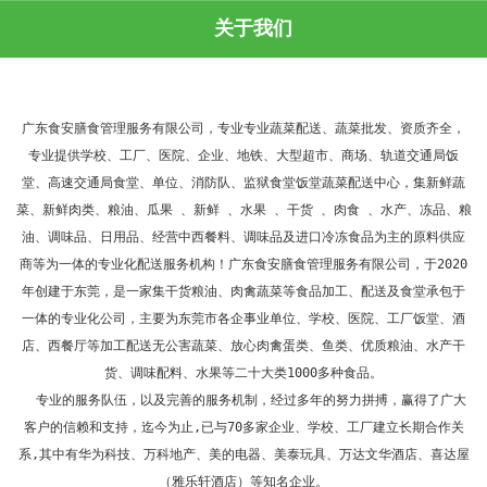
关于我们
广东食安膳食管理服务有限公司
，专业专业蔬菜配送、蔬菜批发、资质齐全，
专业提供学校、工厂、医院、企业、地铁、大型超市、商场、轨道交通局饭
堂、高速交通局食堂、单位、消防队、监狱食堂饭堂蔬菜配送中心，集新鲜蔬
菜、新鲜肉类、粮油、瓜果 、新鲜 、水果 、干货 、肉食 、水产、冻品、粮
油、调味品、日用品、经营中西餐料、调味品及进口冷冻食品为主的原料供应
商等为一体的专业化配送服务机构！
广东食安膳食管理服务有限公司
，于2020
年创建于东莞，是一家集干货粮油、肉禽蔬菜等食品加工、配送及食堂承包于
一体的专业化公司，主要为东莞市各企事业单位、学校、医院、工厂饭堂、酒
店、西餐厅等加工配送无公害蔬菜、放心肉禽蛋类、鱼类、优质粮油、水产干
货、调味配料、水果等二十大类1000多种食品。

  专业的服务队伍，以及完善的服务机制，经过多年的努力拼搏，赢得了广大
客户的信赖和支持，迄今为止,已与70多家企业、学校、工厂建立长期合作关
系,其中有华为科技、万科地产、美的电器、美泰玩具、万达文华酒店、喜达屋
（雅乐轩酒店）等知名企业。
