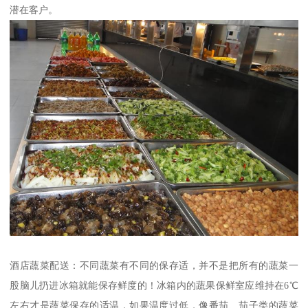
潜在客户。
酒店蔬菜配送：不同蔬菜有不同的保存适，并不是把所有的蔬菜一
股脑儿扔进冰箱就能保存鲜度的！冰箱内的蔬果保鲜室应维持在6℃
左右才是蔬菜保存的适温，如果温度过低，像番茄、茄子类的蔬菜