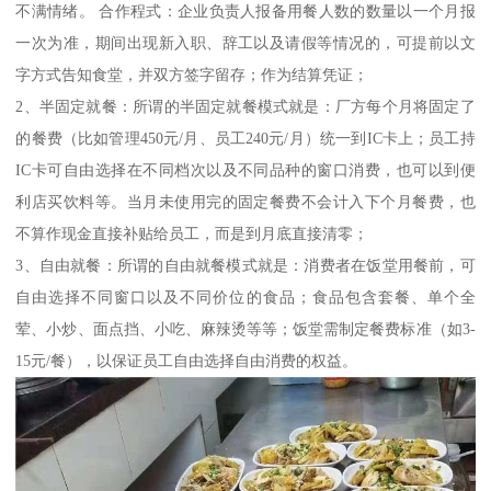
不满情绪。 合作程式：企业负责人报备用餐人数的数量以一个月报
一次为准，期间出现新入职、辞工以及请假等情况的，可提前以文
字方式告知食堂，并双方签字留存；作为结算凭证；
2、半固定就餐：所谓的半固定就餐模式就是：厂方每个月将固定了
的餐费（比如管理450元/月、员工240元/月）统一到IC卡上；员工持
IC卡可自由选择在不同档次以及不同品种的窗口消费，也可以到便
利店买饮料等。当月未使用完的固定餐费不会计入下个月餐费，也
不算作现金直接补贴给员工，而是到月底直接清零；
3、自由就餐：所谓的自由就餐模式就是：消费者在饭堂用餐前，可
自由选择不同窗口以及不同价位的食品；食品包含套餐、单个全
荤、小炒、面点挡、小吃、麻辣烫等等；饭堂需制定餐费标准（如3-
15元/餐），以保证员工自由选择自由消费的权益。