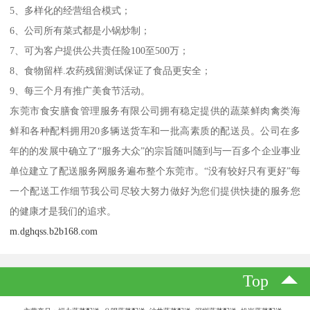
5、多样化的经营组合模式；
6、公司所有菜式都是小锅炒制；
7、可为客户提供公共责任险100至500万；
8、食物留样.农药残留测试保证了食品更安全；
9、每三个月有推广美食节活动。
东莞市食安膳食管理服务有限公司拥有稳定提供的蔬菜鲜肉禽类海
鲜和各种配料拥用20多辆送货车和一批高素质的配送员。公司在多
年的的发展中确立了“服务大众”的宗旨随叫随到与一百多个企业事业
单位建立了配送服务网服务遍布整个东莞市。“没有较好只有更好”每
一个配送工作细节我公司尽较大努力做好为您们提供快捷的服务您
的健康才是我们的追求。
m.dghqss.b2b168.com
Top