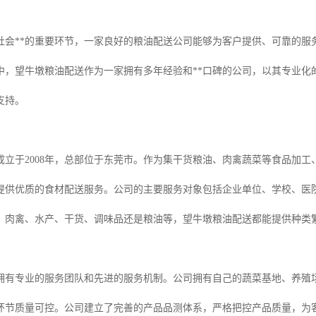
社会**的重要环节，一家良好的粮油配送公司能够为客户提供、可靠的服
中，望牛墩粮油配送作为一家拥有多年经验和**口碑的公司，以其专业化
支持。
成立于2008年，总部位于东莞市。作为集干货粮油、肉禽蔬菜等食品加
提供优质的食材配送服务。公司的主要服务对象包括企业单位、学校、医
、肉禽、水产、干货、调味品还是粮油等，望牛墩粮油配送都能提供种类
拥有专业的服务团队和先进的服务机制。公司拥有自己的蔬菜基地、养殖
环节质量可控。公司建立了完善的产品品测体系，严格把控产品质量，为客