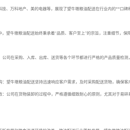
科技、万科地产、美的电器等，展现了望牛墩粮油配送在行业内的**口碑
中，望牛墩粮油配送始终秉承着“品质、客户至上”的宗旨，注重细节，保
品质：公司在采购、入库、出库、送货等各个环节都进行严格的产品质量检
的订购：望牛墩粮油配送坚持迅速响应客户需求，及时采购配送货物，确保
卸验收：公司在货物装卸的过程中，严格遵循细致耐心的原则，尤其对于易