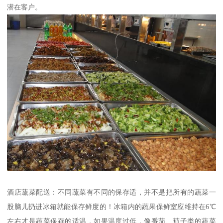
潜在客户。
酒店蔬菜配送：不同蔬菜有不同的保存适，并不是把所有的蔬菜一
股脑儿扔进冰箱就能保存鲜度的！冰箱内的蔬果保鲜室应维持在6℃
左右才是蔬菜保存的适温，如果温度过低，像番茄、茄子类的蔬菜