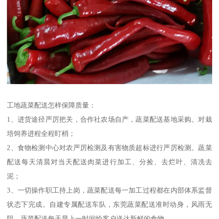
工地蔬菜配送怎样保障质量：
1、进货途径严厉把关，合作社农场自产，蔬菜配送基地采购。对栽
培饲养进程全程盯梢；
2、食物检测中心对农严厉检测及有害物质超标进行严厉检测。蔬菜
配送每天清晨对当天配送肉菜进行加工、分捡、去烂叶、清冼去
泥；
3、一切操作职工持上岗，蔬菜配送每一加工过程都在内部体系监督
状态下完成。自建专属配送车队，东莞蔬菜配送准时动身，风雨无
阻，蔬菜配送每天早上一时间给客户送达新鲜的食物。