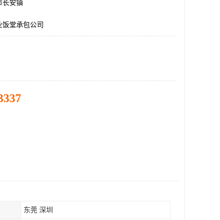
市长安镇
业饭堂承包公司
3337
东莞 深圳