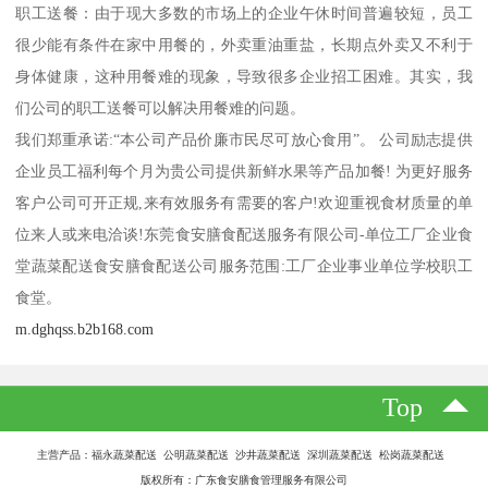
职工送餐：由于现大多数的市场上的企业午休时间普遍较短，员工
很少能有条件在家中用餐的，外卖重油重盐，长期点外卖又不利于
身体健康，这种用餐难的现象，导致很多企业招工困难。其实，我
们公司的职工送餐可以解决用餐难的问题。
我们郑重承诺:“本公司产品价廉市民尽可放心食用”。 公司励志提供
企业员工福利每个月为贵公司提供新鲜水果等产品加餐! 为更好服务
客户公司可开正规,来有效服务有需要的客户!欢迎重视食材质量的单
位来人或来电洽谈!东莞食安膳食配送服务有限公司-单位工厂企业食
堂蔬菜配送食安膳食配送公司服务范围:工厂企业事业单位学校职工
食堂。
m.dghqss.b2b168.com
Top
主营产品：福永蔬菜配送 公明蔬菜配送 沙井蔬菜配送 深圳蔬菜配送 松岗蔬菜配送
版权所有：广东食安膳食管理服务有限公司