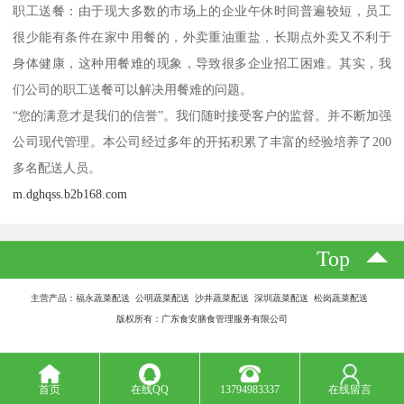
职工送餐：由于现大多数的市场上的企业午休时间普遍较短，员工
很少能有条件在家中用餐的，外卖重油重盐，长期点外卖又不利于
身体健康，这种用餐难的现象，导致很多企业招工困难。其实，我
们公司的职工送餐可以解决用餐难的问题。
“您的满意才是我们的信誉”。我们随时接受客户的监督。并不断加强
公司现代管理。本公司经过多年的开拓积累了丰富的经验培养了200
多名配送人员。
m.dghqss.b2b168.com
Top
主营产品：福永蔬菜配送 公明蔬菜配送 沙井蔬菜配送 深圳蔬菜配送 松岗蔬菜配送
版权所有：广东食安膳食管理服务有限公司
首页
在线QQ
13794983337
在线留言