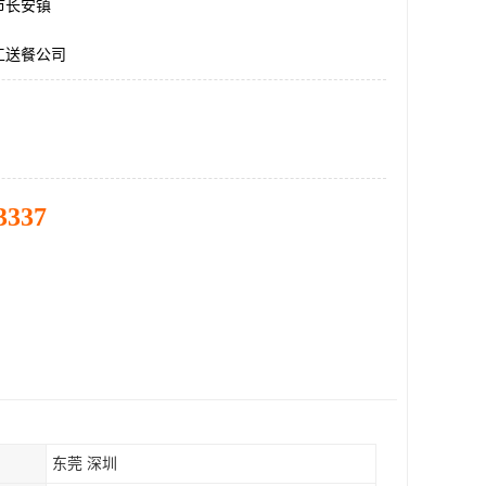
市长安镇
工送餐公司
3337
东莞 深圳