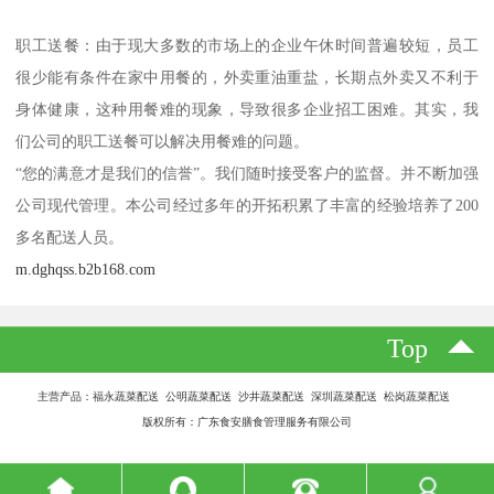
职工送餐：由于现大多数的市场上的企业午休时间普遍较短，员工
很少能有条件在家中用餐的，外卖重油重盐，长期点外卖又不利于
身体健康，这种用餐难的现象，导致很多企业招工困难。其实，我
们公司的职工送餐可以解决用餐难的问题。
“您的满意才是我们的信誉”。我们随时接受客户的监督。并不断加强
公司现代管理。本公司经过多年的开拓积累了丰富的经验培养了200
多名配送人员。
m.dghqss.b2b168.com
Top
主营产品：福永蔬菜配送 公明蔬菜配送 沙井蔬菜配送 深圳蔬菜配送 松岗蔬菜配送
版权所有：广东食安膳食管理服务有限公司