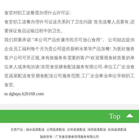
食堂对职工送餐需办理什么许可证:
食堂职工送餐办理许可证这关系到了卫生问题·首先送餐人员要有,还
要保证食品运输过程中的卫生。
我们郑重承诺:“本公司产品价廉市民尽可放心食用”。 公司励志提供
企业员工福利每个月为贵公司提供新鲜水果等产品加餐! 为更好服务
客户公司可开正规,来有效服务有需要的客户!欢迎重视食材质量的单
位来人或来电洽谈!东莞食安膳食配送服务有限公司-单位工厂企业食
堂蔬菜配送食安膳食配送公司服务范围:工厂企业事业单位学校职工
食堂。
m.dghqss.b2b168.com
Top
主营产品：福永蔬菜配送 公明蔬菜配送 沙井蔬菜配送 深圳蔬菜配送 松岗蔬菜配送
版权所有：广东食安膳食管理服务有限公司