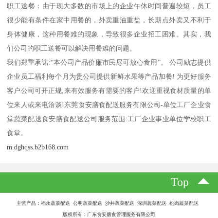
职工送餐：由于现大多数的市场上的企业午休时间普遍较短，员工
很少能有条件在家中用餐的，外卖重油重盐，长期点外卖又不利于
身体健康，这种用餐难的现象，导致很多企业招工困难。其实，我
们公司的职工送餐可以解决用餐难的问题。
我们郑重承诺:“本公司产品价廉市民尽可放心食用”。 公司励志提供
企业员工福利每个月为贵公司提供新鲜水果等产品加餐! 为更好服务
客户公司可开正规,来有效服务有需要的客户!欢迎重视食材质量的单
位来人或来电洽谈!东莞食安膳食配送服务有限公司-单位工厂企业食
堂蔬菜配送食安膳食配送公司服务范围:工厂企业事业单位学校职工
食堂。
m.dghqss.b2b168.com
Top
主营产品：福永蔬菜配送 公明蔬菜配送 沙井蔬菜配送 深圳蔬菜配送 松岗蔬菜配送
版权所有：广东食安膳食管理服务有限公司