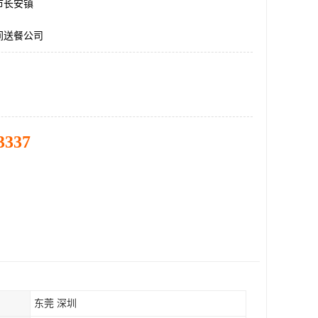
市长安镇
间送餐公司
3337
东莞 深圳