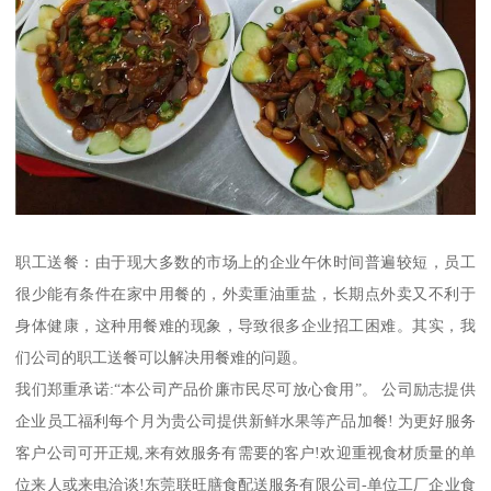
职工送餐：由于现大多数的市场上的企业午休时间普遍较短，员工
很少能有条件在家中用餐的，外卖重油重盐，长期点外卖又不利于
身体健康，这种用餐难的现象，导致很多企业招工困难。其实，我
们公司的职工送餐可以解决用餐难的问题。
我们郑重承诺:“本公司产品价廉市民尽可放心食用”。 公司励志提供
企业员工福利每个月为贵公司提供新鲜水果等产品加餐! 为更好服务
客户公司可开正规,来有效服务有需要的客户!欢迎重视食材质量的单
位来人或来电洽谈!东莞联旺膳食配送服务有限公司-单位工厂企业食