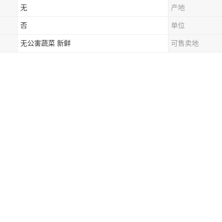
无
产地
否
单位
无公害蔬菜 新鲜
可售卖地
理服务有限公司主要面对深圳、东莞、广州地区和城市各、企事业单位、
、绿色水果等多种食品；.是一家集农产品、蔬菜、水果类等产品的经销
工来说，食物能为身体提供能量，因此工作餐的合理搭配可以保证员工的
了省事，而是为了保护员工的健康，并提供良好的餐饮服务，使员工能够