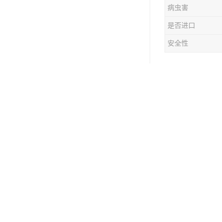
病虫害
是否进口
安全性
东莞市联旺膳食管
工配送无公害蔬菜
职工送餐：对于员
公司合作并不是为