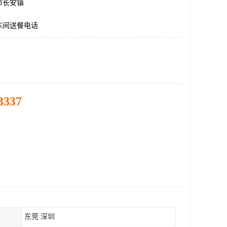
市长安镇
车间送餐电话
3337
东莞 深圳