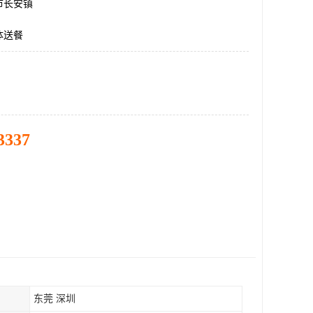
市长安镇
体送餐
3337
东莞 深圳