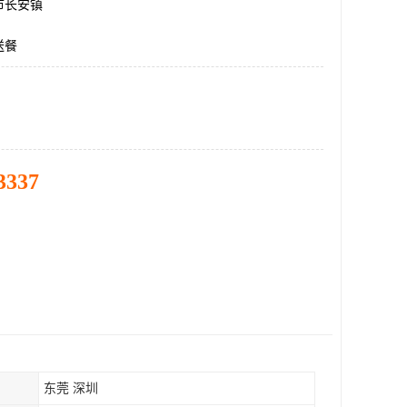
市长安镇
送餐
3337
东莞 深圳