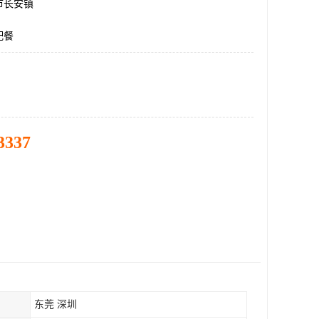
市长安镇
配餐
3337
东莞 深圳