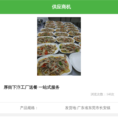
供应商机
厚街下汴工厂送餐 一站式服务
浏览次数：
140
次
产品规格：
发货地:
广东省东莞市长安镇