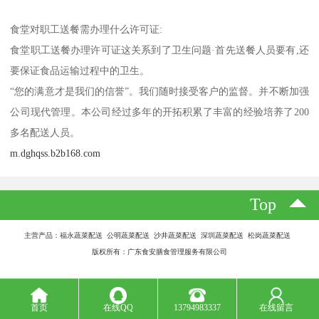
食堂对职工送餐需办理什么许可证:
食堂职工送餐办理许可证这关系到了卫生问题·首先送餐人员要有,还
要保证食品运输过程中的卫生。
“您的满意才是我们的信誉”。我们随时接受客户的监督。并不断加强
公司现代管理。本公司经过多年的开拓积累了丰富的经验培养了200
多名配送人员。
m.dghqss.b2b168.com
Top
主营产品：福永蔬菜配送 公明蔬菜配送 沙井蔬菜配送 深圳蔬菜配送 松岗蔬菜配送
版权所有：广东食安膳食管理服务有限公司
首页
在线QQ
13794983337
在线留言