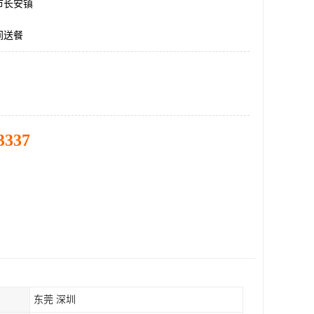
市长安镇
间送餐
3337
东莞 深圳