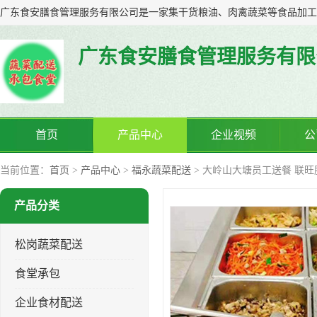
广东食安膳食管理服务有限
首页
产品中心
企业视频
公
当前位置：
首页
>
产品中心
>
福永蔬菜配送
> 大岭山大塘员工送餐 联旺
产品分类
松岗蔬菜配送
食堂承包
企业食材配送