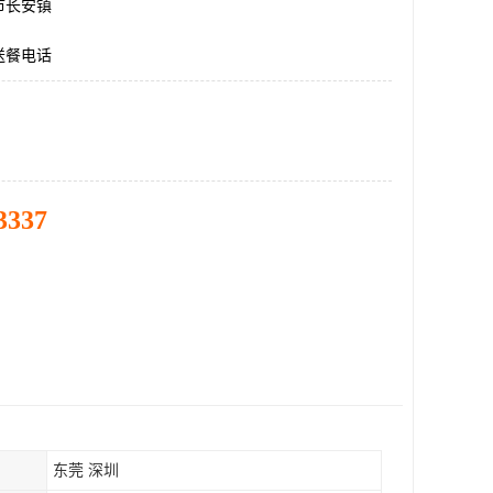
市长安镇
送餐电话
3337
东莞 深圳