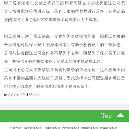
职工送餐顾名思义就是将员工的用餐问题交由的快餐配送公司负
责，快餐配送公司进行统一采购，由的营养师进行烹饪，在保证品
质的情况下通过这种方式来降低采购成本和人力成本。
职工送餐：对于员工来说，食物能为身体提供能量，因此工作餐的
合理搭配可以保证员工的身体健康，有助于改善员工的工作状态。
公司与快餐配送公司合作并不是为了省事，而是为了保护员工的健
康，并提供良好的餐饮服务，使员工能够更舒适地工作。
贵司可不必每天半夜清晨亲自跑到嘈杂的市场采购，也不必每天因
采购小量物品而花大钱租车运货，因此选择本公司配送服务可让贵
司节约人力成本、时间成本和成本！物有所值！。
m.dghqss.b2b168.com
Top
主营产品：福永蔬菜配送 公明蔬菜配送 沙井蔬菜配送 深圳蔬菜配送 松岗蔬菜配送