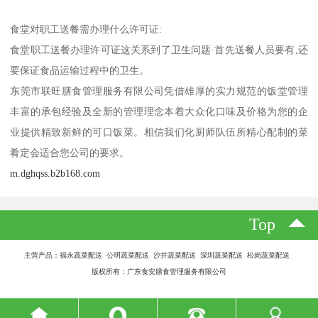
食堂对职工送餐需办理什么许可证:
食堂职工送餐办理许可证这关系到了卫生问题·首先送餐人员要有,还
要保证食品运输过程中的卫生。
东莞市联旺膳食管理服务有限公司凭借雄厚的实力规范的饭堂管理
丰富的承包经验及全新的管理理念本着大众化口味及价格为您的企
业提供精致新鲜的可口饭菜。相信我们化厨师队伍所精心配制的菜
肴定会适合您公司的要求。
m.dghqss.b2b168.com
Top
主营产品：福永蔬菜配送 公明蔬菜配送 沙井蔬菜配送 深圳蔬菜配送 松岗蔬菜配送
版权所有：广东食安膳食管理服务有限公司