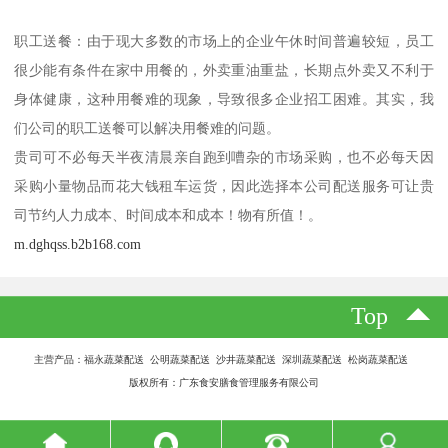
职工送餐：由于现大多数的市场上的企业午休时间普遍较短，员工
很少能有条件在家中用餐的，外卖重油重盐，长期点外卖又不利于
身体健康，这种用餐难的现象，导致很多企业招工困难。其实，我
们公司的职工送餐可以解决用餐难的问题。
贵司可不必每天半夜清晨亲自跑到嘈杂的市场采购，也不必每天因
采购小量物品而花大钱租车运货，因此选择本公司配送服务可让贵
司节约人力成本、时间成本和成本！物有所值！。
m.dghqss.b2b168.com
Top
主营产品：福永蔬菜配送 公明蔬菜配送 沙井蔬菜配送 深圳蔬菜配送 松岗蔬菜配送
版权所有：广东食安膳食管理服务有限公司