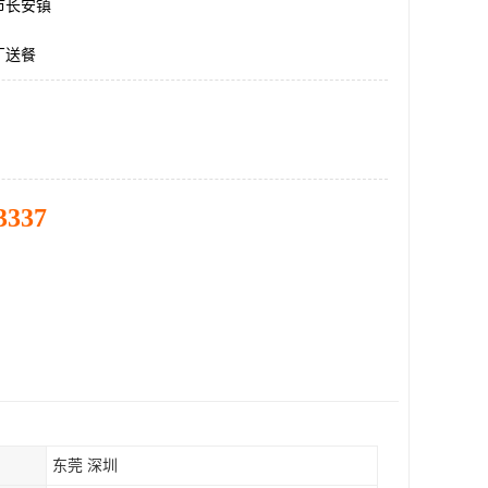
市长安镇
厂送餐
3337
东莞 深圳